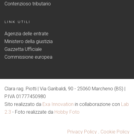
Contenzioso tributario
LINK UTILI
Agenzia delle entrate
Ministero della giustizia
Gazzetta Ufficiale
Commissione europea
Clara rag. Piotti | Via Garibaldi, 90 - 25060 Marcheno (BS) |
P.IVA 01777450980
Sito realizzato da
Exa Innovation
in collaborazione con
Lab
2.3
- Foto realizzate da
Hobby Foto
Privacy Policy
.
Cookie Policy